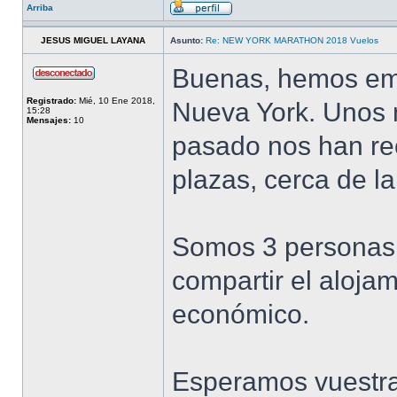
Arriba
JESUS MIGUEL LAYANA
Asunto:
Re: NEW YORK MARATHON 2018 Vuelos
Buenas, hemos emp
Registrado:
Mié, 10 Ene 2018,
Nueva York. Unos 
15:28
Mensajes:
10
pasado nos han r
plazas, cerca de la
Somos 3 personas,
compartir el aloj
económico.
Esperamos vuestra