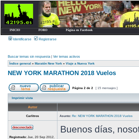
INICIO
FORO
Página en Facebook
Identificarse
Registrarse
Buscar temas sin respuesta
|
Ver temas activos
Índice general
»
Maratón New York
»
Viaje a Nueva York
NEW YORK MARATHON 2018 Vuelos
Página
2
de
2
[ 15 mensajes ]
Imprimir vista
Autor
Carlitros
Asunto:
Re: NEW YORK MARATHON 2018 Vuelos
Buenos días, noso
Registrado:
Jue, 20 Sep 2012,