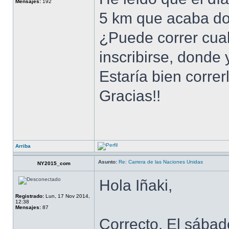
Mensajes:
192
5 km que acaba do
¿Puede correr cual
inscribirse, donde
Estaría bien correr
Gracias!!
Arriba
Asunto:
Re: Carrera de las Naciones Unidas
NY2015_com
Hola Iñaki,
Registrado:
Lun, 17 Nov 2014,
12:38
Mensajes:
87
Correcto. El sábado