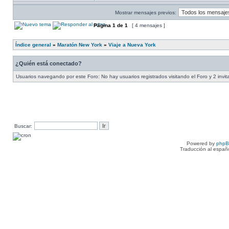
Mostrar mensajes previos:
Página
1
de
1
[ 4 mensajes ]
Índice general
»
Maratón New York
»
Viaje a Nueva York
¿Quién está conectado?
Usuarios navegando por este Foro: No hay usuarios registrados visitando el Foro y 2 invi
Buscar:
Powered by
php
Traducción al españ