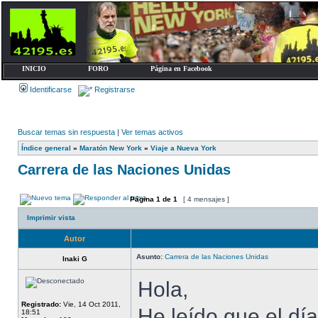
INICIO
FORO
Página en Facebook
Identificarse
Registrarse
Buscar temas sin respuesta
|
Ver temas activos
Índice general
»
Maratón New York
»
Viaje a Nueva York
Carrera de las Naciones Unidas
Página
1
de
1
[ 4 mensajes ]
Imprimir vista
Autor
Asunto:
Carrera de las Naciones Unidas
Inaki G
Hola,
Registrado:
Vie, 14 Oct 2011,
He leído que el día
18:51