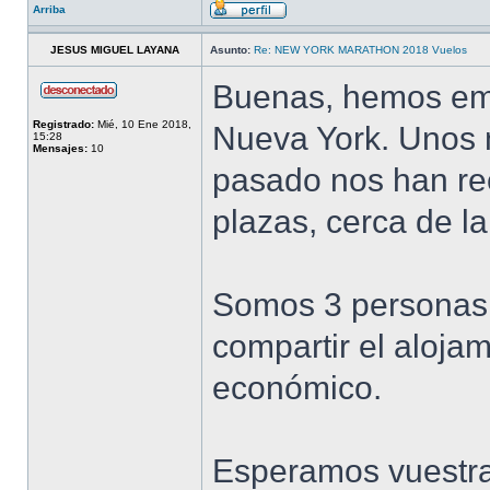
Arriba
JESUS MIGUEL LAYANA
Asunto:
Re: NEW YORK MARATHON 2018 Vuelos
Buenas, hemos emp
Registrado:
Mié, 10 Ene 2018,
Nueva York. Unos 
15:28
Mensajes:
10
pasado nos han r
plazas, cerca de la
Somos 3 personas,
compartir el aloj
económico.
Esperamos vuestra