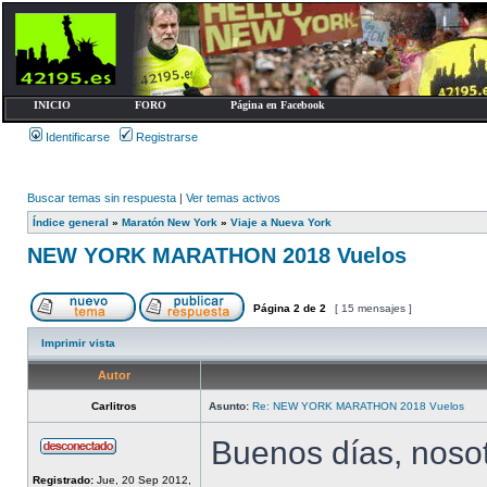
INICIO
FORO
Página en Facebook
Identificarse
Registrarse
Buscar temas sin respuesta
|
Ver temas activos
Índice general
»
Maratón New York
»
Viaje a Nueva York
NEW YORK MARATHON 2018 Vuelos
Página
2
de
2
[ 15 mensajes ]
Imprimir vista
Autor
Carlitros
Asunto:
Re: NEW YORK MARATHON 2018 Vuelos
Buenos días, noso
Registrado:
Jue, 20 Sep 2012,