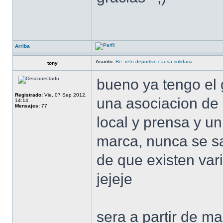
Arriba
Asunto:
Re: reto deportivo causa solidaria
tony
bueno ya tengo el 
Registrado:
Vie, 07 Sep 2012,
una asociacion de 
14:14
Mensajes:
77
local y prensa y un
marca, nunca se sa
de que existen vari
jejeje
sera a partir de m