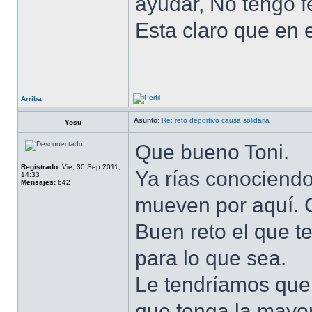
ayudar, No tengo 
Esta claro que en el
Arriba
Asunto:
Re: reto deportivo causa solidaria
Yosu
Que bueno Toni.
Registrado:
Vie, 30 Sep 2011,
Ya rías conociendo
14:33
Mensajes:
642
mueven por aquí. 
Buen reto el que t
para lo que sea.
Le tendríamos que 
que tenga la mayor