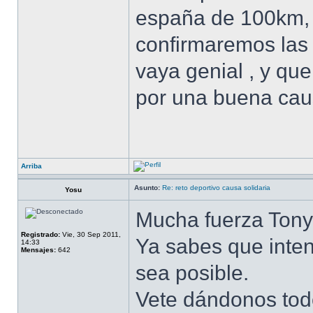
españa de 100km, 
confirmaremos las 
vaya genial , y qu
por una buena ca
Arriba
Asunto:
Re: reto deportivo causa solidaria
Yosu
Mucha fuerza Tony
Registrado:
Vie, 30 Sep 2011,
Ya sabes que inte
14:33
Mensajes:
642
sea posible.
Vete dándonos todo