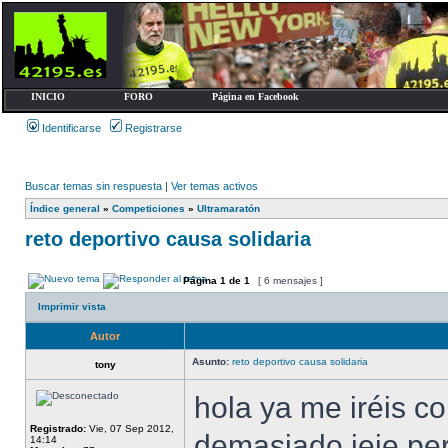
INICIO
FORO
Página en Facebook
Identificarse
Registrarse
Buscar temas sin respuesta
|
Ver temas activos
Índice general
»
Competiciones
»
Ultramaratón
reto deportivo causa solidaria
Página
1
de
1
[ 6 mensajes ]
Imprimir vista
Autor
Asunto:
reto deportivo causa solidaria
tony
hola ya me iréis c
Registrado:
Vie, 07 Sep 2012,
demasiado jeje,pe
14:14