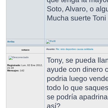
Soto, Alvaro, o alg
Mucha suerte Toni
Arriba
Asunto:
Re: reto deportivo causa solidaria
sotuco
Tony, se pueda ll
Registrado:
Lun, 02 Ene 2012,
ayude con dinero o 
21:19
Mensajes:
142
podria luego vende
todo lo que saques
se podría apadrinar
así?