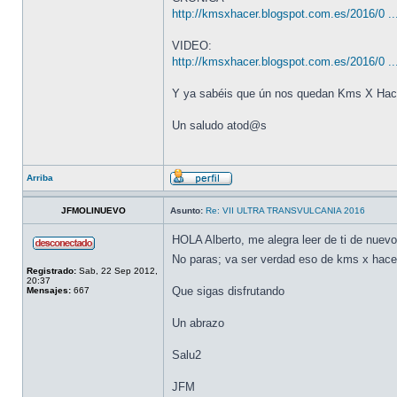
http://kmsxhacer.blogspot.com.es/2016/0 ..
VIDEO:
http://kmsxhacer.blogspot.com.es/2016/0 ..
Y ya sabéis que ún nos quedan Kms X Hac
Un saludo atod@s
Arriba
JFMOLINUEVO
Asunto:
Re: VII ULTRA TRANSVULCANIA 2016
HOLA Alberto, me alegra leer de ti de nuevo
No paras; va ser verdad eso de kms x hacer
Registrado:
Sab, 22 Sep 2012,
20:37
Que sigas disfrutando
Mensajes:
667
Un abrazo
Salu2
JFM