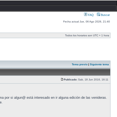
FAQ
Buscar
Fecha actual Jue, 06 Ago 2026, 21:40
Todos los horarios son UTC + 1 hora
Tema previo
|
Siguiente tema
Publicado:
Sab, 18 Jun 2016, 16:11
ma por si algun@ está interesado en ir alguna edición de las venideras.
e.