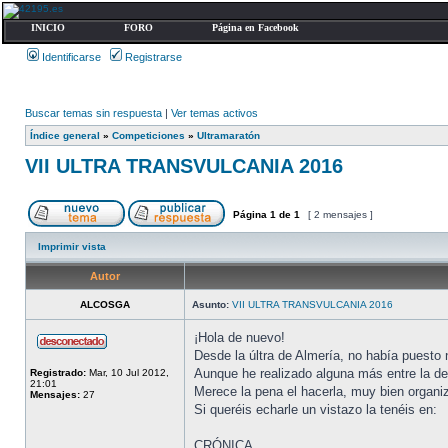
INICIO
FORO
Página en Facebook
Identificarse
Registrarse
Buscar temas sin respuesta
|
Ver temas activos
Índice general
»
Competiciones
»
Ultramaratón
VII ULTRA TRANSVULCANIA 2016
Página
1
de
1
[ 2 mensajes ]
Imprimir vista
Autor
ALCOSGA
Asunto:
VII ULTRA TRANSVULCANIA 2016
¡Hola de nuevo!
Desde la últra de Almería, no había puesto 
Aunque he realizado alguna más entre la de 
Registrado:
Mar, 10 Jul 2012,
21:01
Merece la pena el hacerla, muy bien organi
Mensajes:
27
Si queréis echarle un vistazo la tenéis en:
CRÓNICA