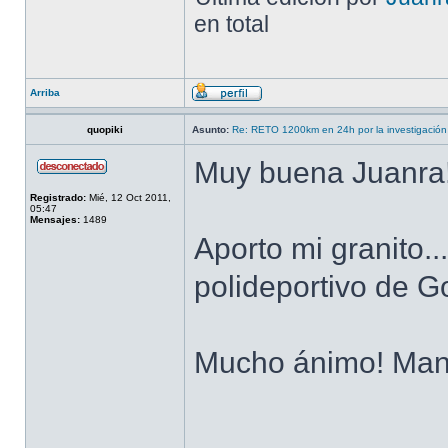
en total
Arriba
quopiki
Asunto:
Re: RETO 1200km en 24h por la investigación 
Muy buena Juanra
Registrado:
Mié, 12 Oct 2011,
05:47
Mensajes:
1489
Aporto mi granito..
polideportivo de Go
Mucho ánimo! Ma
______________