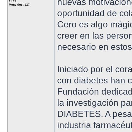
nuevas motivacione
11:29
Mensajes:
127
oportunidad de co
Cero es algo mági
creer en las perso
necesario en estos
Iniciado por el co
con diabetes han 
Fundación dedicada
la investigación p
DIABETES. A pesar
industria farmacéut