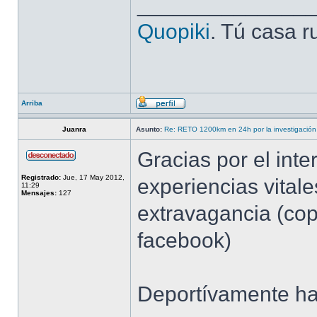
______________
Quopiki
. Tú casa r
Arriba
Juanra
Asunto:
Re: RETO 1200km en 24h por la investigación 
Gracias por el inte
Registrado:
Jue, 17 May 2012,
experiencias vital
11:29
Mensajes:
127
extravagancia (cop
facebook)
Deportívamente 