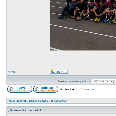
Arriba
Mostrar mensajes previos:
Página
1
de
1
[ 7 mensajes ]
Índice general
»
Competiciones
»
Ultramaratón
¿Quién está conectado?