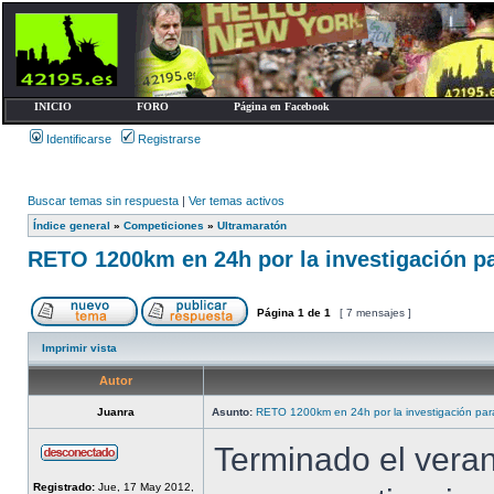
INICIO
FORO
Página en Facebook
Identificarse
Registrarse
Buscar temas sin respuesta
|
Ver temas activos
Índice general
»
Competiciones
»
Ultramaratón
RETO 1200km en 24h por la investigación pa
Página
1
de
1
[ 7 mensajes ]
Imprimir vista
Autor
Juanra
Asunto:
RETO 1200km en 24h por la investigación para
Terminado el veran
Registrado:
Jue, 17 May 2012,