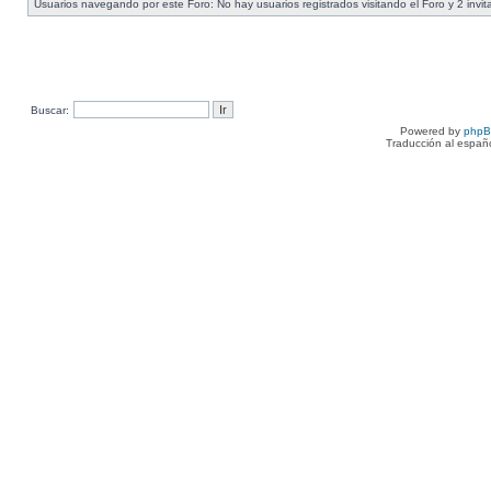
Usuarios navegando por este Foro: No hay usuarios registrados visitando el Foro y 2 invi
Buscar:
Powered by
php
Traducción al españ