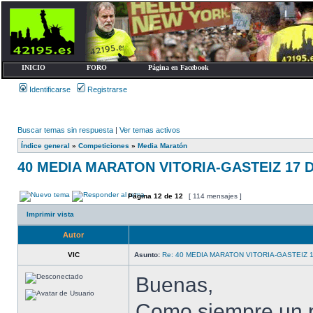
INICIO
FORO
Página en Facebook
Identificarse
Registrarse
Buscar temas sin respuesta
|
Ver temas activos
Índice general
»
Competiciones
»
Media Maratón
40 MEDIA MARATON VITORIA-GASTEIZ 17 
Página
12
de
12
[ 114 mensajes ]
Imprimir vista
Autor
VIC
Asunto:
Re: 40 MEDIA MARATON VITORIA-GASTEIZ 
Buenas,
Como siempre un p