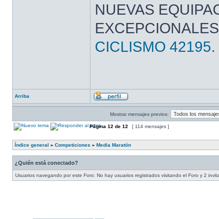
NUEVAS EQUIPAC
EXCEPCIONALES
CICLISMO 42195
.
Arriba
Mostrar mensajes previos:
Página
12
de
12
[ 114 mensajes ]
Índice general
»
Competiciones
»
Media Maratón
¿Quién está conectado?
Usuarios navegando por este Foro: No hay usuarios registrados visitando el Foro y 2 invi