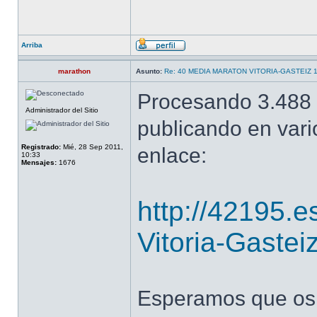
Arriba
marathon
Asunto:
Re: 40 MEDIA MARATON VITORIA-GASTEIZ 
Procesando 3.488 
Administrador del Sitio
publicando en vari
Registrado:
Mié, 28 Sep 2011,
enlace:
10:33
Mensajes:
1676
http://42195.e
Vitoria-Gastei
Esperamos que os