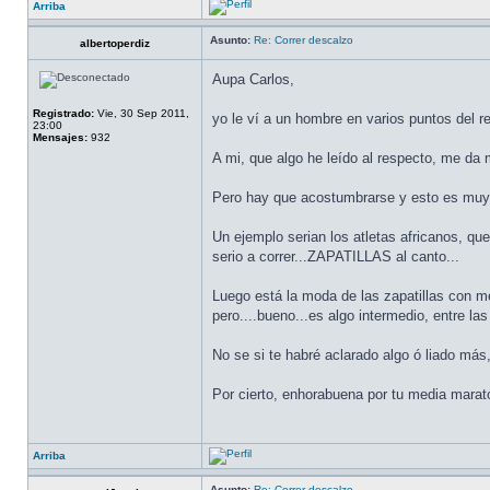
Arriba
Asunto:
Re: Correr descalzo
albertoperdiz
Aupa Carlos,
Registrado:
Vie, 30 Sep 2011,
yo le ví a un hombre en varios puntos del re
23:00
Mensajes:
932
A mi, que algo he leído al respecto, me da 
Pero hay que acostumbrarse y esto es muy 
Un ejemplo serian los atletas africanos, qu
serio a correr...ZAPATILLAS al canto...
Luego está la moda de las zapatillas con 
pero....bueno...es algo intermedio, entre las 
No se si te habré aclarado algo ó liado más
Por cierto, enhorabuena por tu media ma
Arriba
Asunto:
Re: Correr descalzo