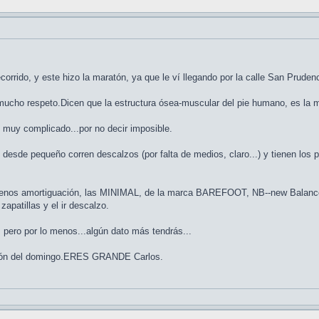
corrido, y este hizo la maratón, ya que le ví llegando por la calle San Pruden
mucho respeto.Dicen que la estructura ósea-muscular del pie humano, es la me
muy complicado...por no decir imposible.
e desde pequeño corren descalzos (por falta de medios, claro...) y tienen los
menos amortiguación, las MINIMAL, de la marca BAREFOOT, NB--new Balance, t
zapatillas y el ir descalzo.
, pero por lo menos...algún dato más tendrás...
ratón del domingo.ERES GRANDE Carlos.