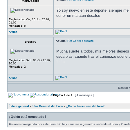
martiJacobs
Yo soy nuevo en este deporte, siempre me h
correr un maraton decalso
Registrado:
Vie, 10 Jun 2016,
01:09
Mensajes:
5
Arriba
Asunto:
Re: Correr descalzo
crossby
Mucha suerte a todos, mis mejores deseos p
escarpias, cuando tras el cañonazo sue
Registrado:
Sab, 08 Oct 2016,
ไฮโล
16:06
Mensajes:
2
Arriba
Mostrar 
Página
1
de
1
[ 4 mensajes ]
Índice general
»
Uso General del Foro
»
¿Cómo hacer uso del foro?
¿Quién está conectado?
Usuarios navegando por este Foro: No hay usuarios registrados visitando el Foro y 2 invi