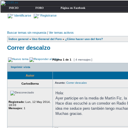
INICIO
FORO
Página en Facebook
Identificarse
Registrarse
Buscar temas sin respuesta
|
Ver temas activos
Índice general
»
Uso General del Foro
»
¿Cómo hacer uso del foro?
Correr descalzo
Página
1
de
1
[ 4 mensajes ]
Imprimir vista
Autor
Asunto:
Correr descalzo
CarlosBorna
Hola:
Ayer participe en la media de Martín Fiz, l
Registrado:
Lun, 12 May 2014,
Hace días escuché a un corredor en Radio Eu
18:03
idea me seduce pero también tengo muchas
Mensajes:
1
Muchas gracias.