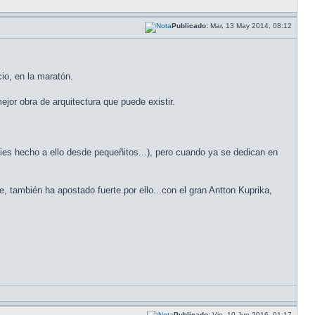
Publicado:
Mar, 13 May 2014, 08:12
cio, en la maratón.
jor obra de arquitectura que puede existir.
 pies hecho a ello desde pequeñitos...), pero cuando ya se dedican en
ambién ha apostado fuerte por ello...con el gran Antton Kuprika,
Publicado:
Vie, 10 Jun 2016, 01:17