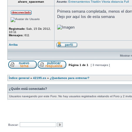
alvaro_spaceman
Asunto:
Entrenamientos Triatlón Vitoria distancia Full
Primera semana completada, menos el domi
Dejo por aquí los de esta semana
Registrado:
Sab, 15 Dic 2012,
10:11
Mensajes:
611
Arriba
Mostrar 
Página
1
de
1
[ 3 mensajes ]
Índice general
»
42195.es
»
¿Quedamos para entrenar?
¿Quién está conectado?
Usuarios navegando por este Foro: No hay usuarios registrados visitando el Foro y 2 invi
Buscar: