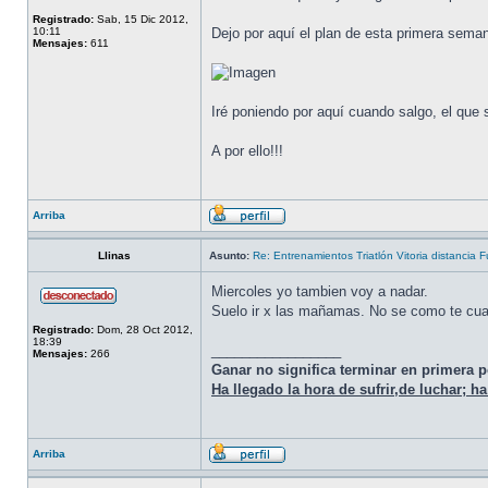
Registrado:
Sab, 15 Dic 2012,
10:11
Dejo por aquí el plan de esta primera sema
Mensajes:
611
Iré poniendo por aquí cuando salgo, el que 
A por ello!!!
Arriba
Llinas
Asunto:
Re: Entrenamientos Triatlón Vitoria distancia Fu
Miercoles yo tambien voy a nadar.
Suelo ir x las mañamas. No se como te cuad
Registrado:
Dom, 28 Oct 2012,
18:39
_________________
Mensajes:
266
Ganar no significa terminar en primera 
Ha llegado la hora de sufrir,de luchar; 
Arriba