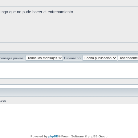
ngo que no pude hacer el entrenamiento.
mensajes previos:
Ordenar por
tados
Powered by
phpBB
® Forum Software © phpBB Group