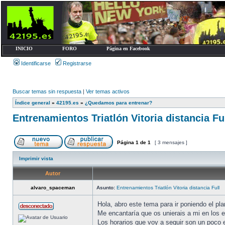
INICIO
FORO
Página en Facebook
Identificarse
Registrarse
Buscar temas sin respuesta
|
Ver temas activos
Índice general
»
42195.es
»
¿Quedamos para entrenar?
Entrenamientos Triatlón Vitoria distancia Fu
Página
1
de
1
[ 3 mensajes ]
Imprimir vista
Autor
alvaro_spaceman
Asunto:
Entrenamientos Triatlón Vitoria distancia Full
Hola, abro este tema para ir poniendo el pla
Me encantaría que os unierais a mi en los 
Los horarios que voy a seguir son un poco e