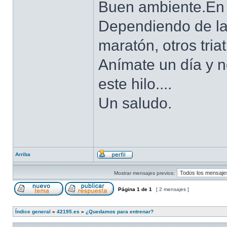
Buen ambiente.En 
Dependiendo de la
maratón, otros tria
Anímate un día y 
este hilo....
Un saludo.
Arriba
Mostrar mensajes previos:
Página
1
de
1
[ 2 mensajes ]
Índice general
»
42195.es
»
¿Quedamos para entrenar?