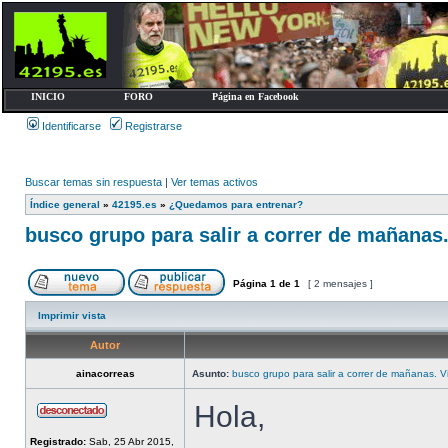
INICIO
FORO
Página en Facebook
Identificarse
Registrarse
Buscar temas sin respuesta
|
Ver temas activos
Índice general
»
42195.es
»
¿Quedamos para entrenar?
busco grupo para salir a correr de mañanas.
Página
1
de
1
[ 2 mensajes ]
Imprimir vista
Autor
ainacorreas
Asunto:
busco grupo para salir a correr de mañanas. Vi
Hola,
Registrado:
Sab, 25 Abr 2015,