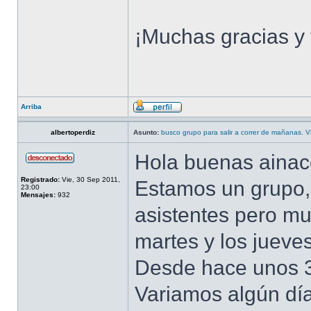
¡Muchas gracias y 
Arriba
albertoperdiz
Asunto:
busco grupo para salir a correr de mañanas. Vi
Hola buenas ainac
Registrado:
Vie, 30 Sep 2011,
Estamos un grupo, 
23:00
Mensajes:
932
asistentes pero mu
martes y los jueve
Desde hace unos 3
Variamos algún día