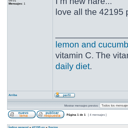
I m new hare...
09:01
Mensajes:
1
love all the 42195 
______________
lemon and cucumbe
vitamin C. The vit
daily diet
.
Arriba
Mostrar mensajes previos:
Página
1
de
1
[ 4 mensajes ]
Índice general
»
42195.es
»
Socios