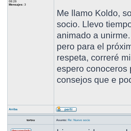
08:26
Mensajes:
3
Me llamo Koldo, s
socio. Llevo tiemp
animado a unirme.
pero para el próxim
respeta, correré m
espero conoceros p
consejos que e pod
Arriba
tortxu
Asunto:
Re: Nuevo socio