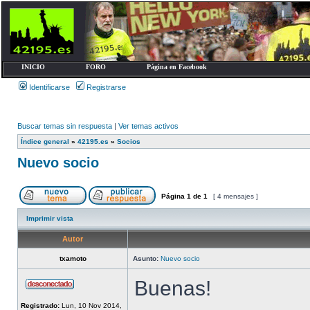
INICIO
FORO
Página en Facebook
Identificarse
Registrarse
Buscar temas sin respuesta
|
Ver temas activos
Índice general
»
42195.es
»
Socios
Nuevo socio
Página
1
de
1
[ 4 mensajes ]
Imprimir vista
Autor
txamoto
Asunto:
Nuevo socio
Buenas!
Registrado:
Lun, 10 Nov 2014,