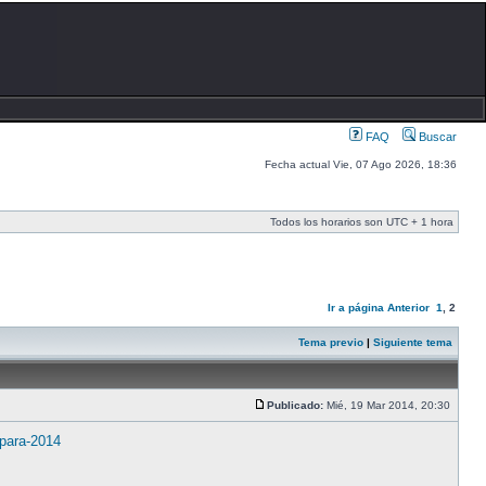
FAQ
Buscar
Fecha actual Vie, 07 Ago 2026, 18:36
Todos los horarios son UTC + 1 hora
Ir a página
Anterior
1
,
2
Tema previo
|
Siguiente tema
Publicado:
Mié, 19 Mar 2014, 20:30
-para-2014