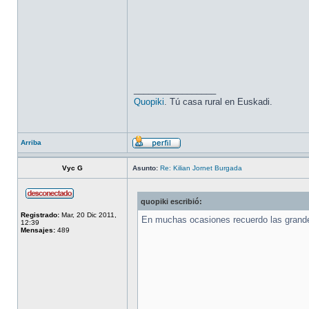
_________________
Quopiki
. Tú casa rural en Euskadi.
Arriba
Vyc G
Asunto:
Re: Kilian Jornet Burgada
quopiki escribió:
Registrado:
Mar, 20 Dic 2011,
En muchas ocasiones recuerdo las grande
12:39
Mensajes:
489