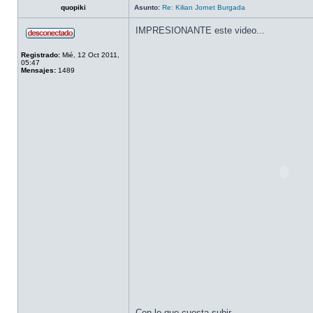
quopiki
Asunto:
Re: Kilian Jornet Burgada
IMPRESIONANTE este video...
Registrado:
Mié, 12 Oct 2011,
05:47
Mensajes:
1489
Con lo que cuesta subir...