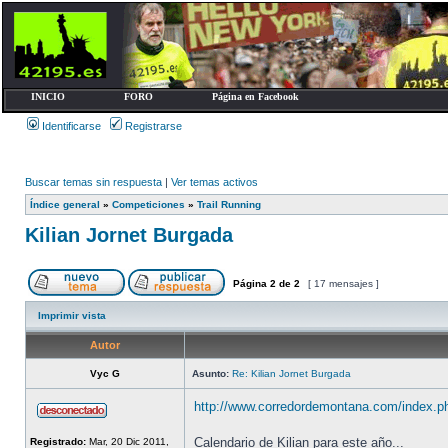
INICIO
FORO
Página en Facebook
Identificarse
Registrarse
Buscar temas sin respuesta
|
Ver temas activos
Índice general
»
Competiciones
»
Trail Running
Kilian Jornet Burgada
Página
2
de
2
[ 17 mensajes ]
Imprimir vista
Autor
Vyc G
Asunto:
Re: Kilian Jornet Burgada
http://www.corredordemontana.com/index.php
Calendario de Kilian para este año...
Registrado:
Mar, 20 Dic 2011,