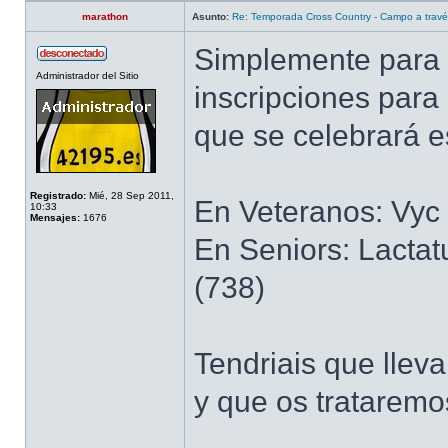
marathon
Asunto:
Re: Temporada Cross Country - Campo a trav
Simplemente para 
Administrador del Sitio
inscripciones par
que se celebrará 
Registrado:
Mié, 28 Sep 2011,
En Veteranos: Vyc 
10:33
Mensajes:
1676
En Seniors: Lactat
(738)
Tendriais que lleva
y que os trataremos