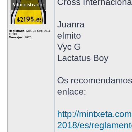
Cross Internaciona
Juanra
Registrado:
Mié, 28 Sep 2011,
elmito
10:33
Mensajes:
1676
Vyc G
Lactatus Boy
Os recomendamos l
enlace:
http://mintxeta.co
2018/es/reglamen