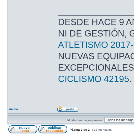
______________
DESDE HACE 9 A
NI DE GESTIÓN,
ATLETISMO 2017-
NUEVAS EQUIPAC
EXCEPCIONALES
CICLISMO 42195
.
Arriba
Mostrar mensajes previos:
Página
2
de
2
[ 16 mensajes ]