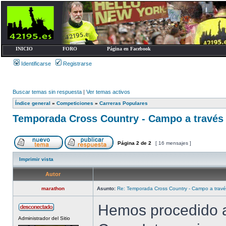
INICIO
FORO
Página en Facebook
Identificarse
Registrarse
Buscar temas sin respuesta
|
Ver temas activos
Índice general
»
Competiciones
»
Carreras Populares
Temporada Cross Country - Campo a través
Página
2
de
2
[ 16 mensajes ]
Imprimir vista
Autor
marathon
Asunto:
Re: Temporada Cross Country - Campo a trav
Hemos procedido a 
Administrador del Sitio