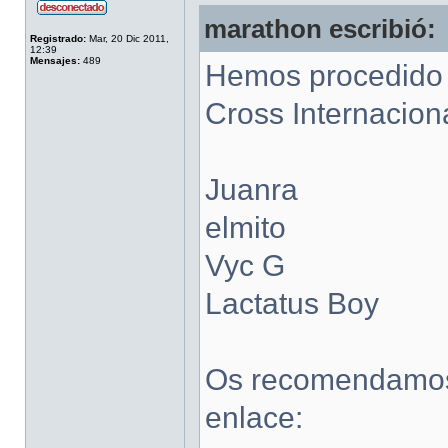
marathon escribió:
Registrado:
Mar, 20 Dic 2011,
12:39
Mensajes:
489
Hemos procedido a
Cross Internacion
Juanra
elmito
Vyc G
Lactatus Boy
Os recomendamos l
enlace: