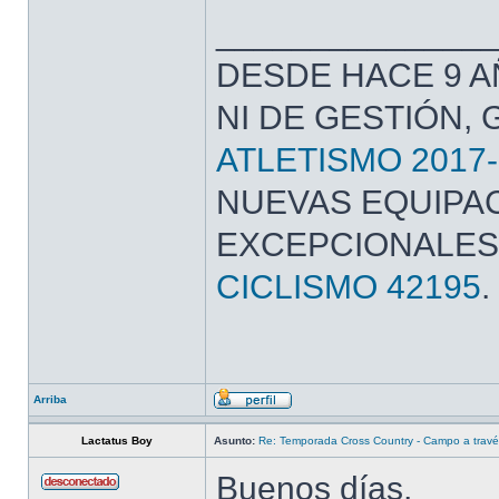
______________
DESDE HACE 9 A
NI DE GESTIÓN,
ATLETISMO 2017-
NUEVAS EQUIPAC
EXCEPCIONALES
CICLISMO 42195
.
Arriba
Lactatus Boy
Asunto:
Re: Temporada Cross Country - Campo a trav
Buenos días,