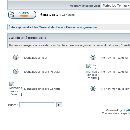
Mostrar temas previos:
Página
1
de
1
[ 15 temas ]
Índice general
»
Uso General del Foro
»
Buzón de sugerencias
¿Quién está conectado?
Usuarios navegando por este Foro: No hay usuarios registrados visitando el Foro y 1 invit
Mensajes sin leer
No hay mensajes sin 
Mensajes sin leer [ Popular ]
No hay mensajes sin l
Mensajes sin leer [ Cerrado ]
No hay mensajes sin l
Buscar:
Powered by
php
Traducción al españ