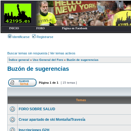
INICIO
FORO
Página en Facebook
Identificarse
Registrarse
Buscar temas sin respuesta
|
Ver temas activos
Índice general
»
Uso General del Foro
»
Buzón de sugerencias
Buzón de sugerencias
Página
1
de
1
[ 15 temas ]
Temas
FORO SOBRE SALUD
Crear apartado de ski Montaña/Travesía
Inscripciones G2H