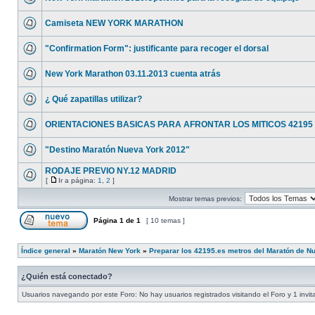
Camiseta NEW YORK MARATHON
"Confirmation Form": justificante para recoger el dorsal
New York Marathon 03.11.2013 cuenta atrás
¿ Qué zapatillas utilizar?
ORIENTACIONES BASICAS PARA AFRONTAR LOS MITICOS 4219
"Destino Maratón Nueva York 2012"
RODAJE PREVIO NY.12 MADRID
[
Ir a página:
1
,
2
]
Mostrar temas previos:
Página
1
de
1
[ 10 temas ]
Índice general
»
Maratón New York
»
Preparar los 42195.es metros del Maratón de N
¿Quién está conectado?
Usuarios navegando por este Foro: No hay usuarios registrados visitando el Foro y 1 invit