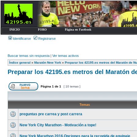
INICIO
FORO
Página en Facebook
Identificarse
Registrarse
Buscar temas sin respuesta
|
Ver temas activos
Índice general
»
Maratón New York
»
Preparar los 42195.es metros del Maratón de N
Preparar los 42195.es metros del Maratón d
Página
1
de
1
[ 10 temas ]
Temas
preguntas pre carrea y post carrera
New York City Marathon - Motivación a tope!
New York Marathon 2016.Opciones para la recogida de equipaje