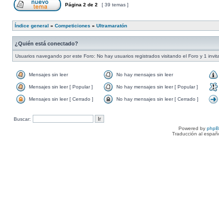
Página
2
de
2
[ 39 temas ]
Índice general
»
Competiciones
»
Ultramaratón
¿Quién está conectado?
Usuarios navegando por este Foro: No hay usuarios registrados visitando el Foro y 1 invit
Mensajes sin leer
No hay mensajes sin leer
Mensajes sin leer [ Popular ]
No hay mensajes sin leer [ Popular ]
Mensajes sin leer [ Cerrado ]
No hay mensajes sin leer [ Cerrado ]
Buscar:
Powered by
php
Traducción al españ