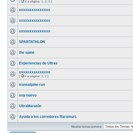
[
Ir a página:
1
,
2
,
3
]
xxxxxxxxxxxxxxx
xxxxxxxxxxxxxxx
xxxxxxxxxxxxxxx
SPARTATHLON
the spine
Experiencias de Ultras
xxxxxxxxxxxxxxx
[
Ir a página:
1
,
2
]
transalpine-run
soy nuevo
UltraMaratón
Ayuda a los corredores Raramuri.
Mostrar temas previos: