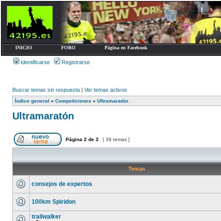
INICIO
FORO
Página en Facebook
Identificarse
Registrarse
Buscar temas sin respuesta
|
Ver temas activos
Índice general
»
Competiciones
»
Ultramaratón
Ultramaratón
Página
2
de
2
[ 39 temas ]
Temas
consejos de expertos
100km Spiridon
trailwalker