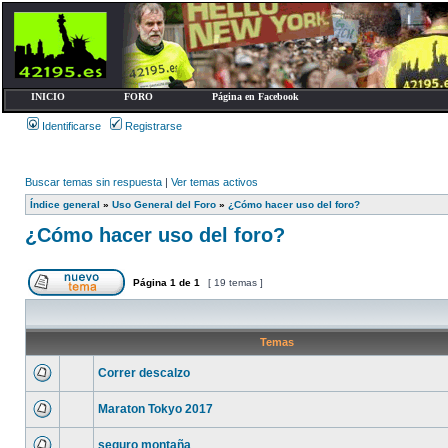
INICIO
FORO
Página en Facebook
Identificarse
Registrarse
Buscar temas sin respuesta
|
Ver temas activos
Índice general
»
Uso General del Foro
»
¿Cómo hacer uso del foro?
¿Cómo hacer uso del foro?
Página
1
de
1
[ 19 temas ]
Temas
Correr descalzo
Maraton Tokyo 2017
seguro montaña