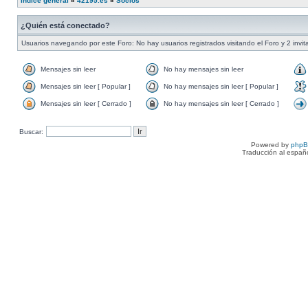
Índice general
»
42195.es
»
Socios
¿Quién está conectado?
Usuarios navegando por este Foro: No hay usuarios registrados visitando el Foro y 2 invi
Mensajes sin leer
No hay mensajes sin leer
Mensajes sin leer [ Popular ]
No hay mensajes sin leer [ Popular ]
Mensajes sin leer [ Cerrado ]
No hay mensajes sin leer [ Cerrado ]
Buscar:
Powered by
php
Traducción al españ