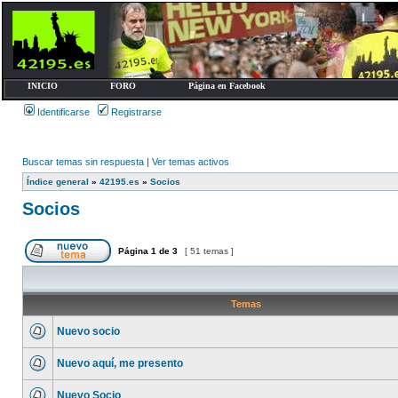
INICIO
FORO
Página en Facebook
Identificarse
Registrarse
Buscar temas sin respuesta
|
Ver temas activos
Índice general
»
42195.es
»
Socios
Socios
Página
1
de
3
[ 51 temas ]
Temas
Nuevo socio
Nuevo aquí, me presento
Nuevo Socio