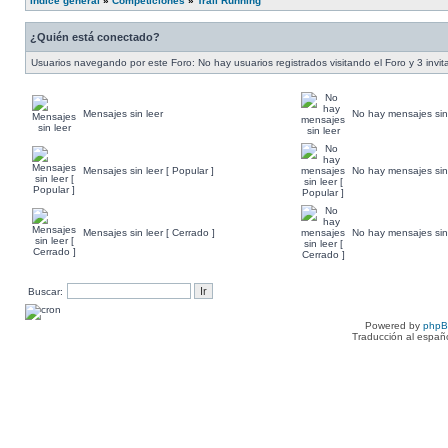
Índice general
»
Competiciones
»
Trail Running
¿Quién está conectado?
Usuarios navegando por este Foro: No hay usuarios registrados visitando el Foro y 3 invi
Mensajes sin leer
No hay mensajes sin
Mensajes sin leer [ Popular ]
No hay mensajes sin 
Mensajes sin leer [ Cerrado ]
No hay mensajes sin 
Buscar:
Powered by
php
Traducción al españ