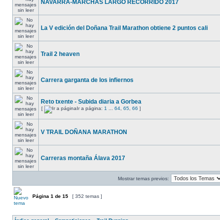
NAVARRA-MARCHAS LARGO RECORRIDO 2017
La V edición del Doñana Trail Marathon obtiene 2 puntos cali
Trail 2 heaven
Carrera garganta de los infiernos
Reto txente - Subida diaria a Gorbea
[
Ir a página:
1
...
64
,
65
,
66
]
V TRAIL DOÑANA MARATHON
Carreras montaña Álava 2017
Mostrar temas previos:
Página
1
de
15
[ 352 temas ]