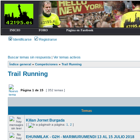
INICIO
FORO
Página en Facebook
Identificarse
Registrarse
Buscar temas sin respuesta
|
Ver temas activos
Índice general
»
Competiciones
»
Trail Running
Trail Running
Página
1
de
15
[ 352 temas ]
Temas
Kilian Jornet Burgada
[
Ir a página:
1
,
2
]
EHUNMILAK - G2H - MARIMURUMENDI 13 AL 15 JULIO 2018