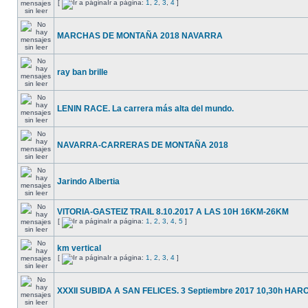
[
Ir a página:
1
,
2
,
3
,
4
]
MARCHAS DE MONTAÑA 2018 NAVARRA
ray ban brille
LENIN RACE. La carrera más alta del mundo.
NAVARRA-CARRERAS DE MONTAÑA 2018
Jarindo Albertia
VITORIA-GASTEIZ TRAIL 8.10.2017 A LAS 10H 16KM-26KM
[
Ir a página:
1
,
2
,
3
,
4
,
5
]
km vertical
[
Ir a página:
1
,
2
,
3
,
4
]
XXXII SUBIDA A SAN FELICES. 3 Septiembre 2017 10,30h HARO