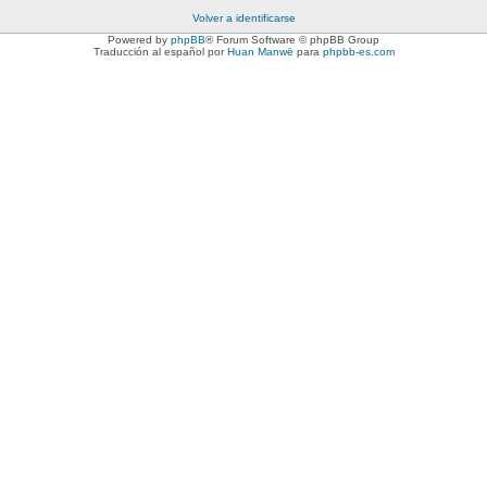
Volver a identificarse
Powered by
phpBB
® Forum Software © phpBB Group
Traducción al español por
Huan Manwë
para
phpbb-es.com