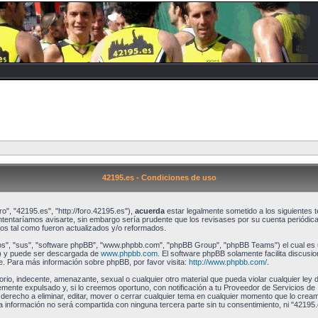
42195.es - Condiciones de uso
o", "42195.es", "http://foro.42195.es"),
acuerda
estar legalmente sometido a los siguientes t
tentaríamos avisarte, sin embargo sería prudente que los revisases por su cuenta periódi
os tal como fueron actualizados y/o reformados.
os", "sus", "software phpBB", "www.phpbb.com", "phpBB Group", "phpBB Teams") el cual es un
") y puede ser descargada de
www.phpbb.com
. El software phpBB solamente facilita discusi
 Para más información sobre phpBB, por favor visita:
http://www.phpbb.com/
.
rio, indecente, amenazante, sexual o cualquier otro material que pueda violar cualquier ley d
nte expulsado y, si lo creemos oportuno, con notificación a tu Proveedor de Servicios de I
 derecho a eliminar, editar, mover o cerrar cualquier tema en cualquier momento que lo cr
nformación no será compartida con ninguna tercera parte sin tu consentimiento, ni "42195.