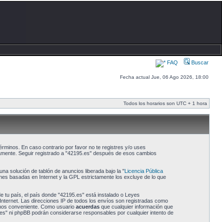
FAQ
Buscar
Fecha actual Jue, 06 Ago 2026, 18:00
Todos los horarios son UTC + 1 hora
érminos. En caso contrario por favor no te registres y/o uses
camente. Seguir registrado a "42195.es" después de esos cambios
a solución de tablón de anuncios liberada bajo la "
Licencia Pública
ones basadas en Internet y la GPL estrictamente los excluye de lo que
e tu país, el país donde "42195.es" está instalado o Leyes
nternet. Las direcciones IP de todos los envíos son registradas como
eamos conveniente. Como usuario
acuerdas
que cualquier información que
es" ni phpBB podrán considerarse responsables por cualquier intento de