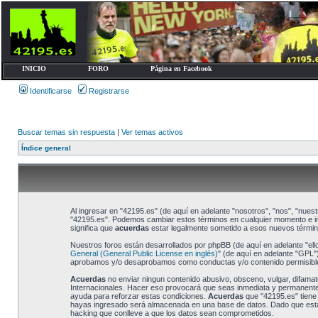
INICIO
FORO
Página en Facebook
Identificarse
Registrarse
Buscar temas sin respuesta
|
Ver temas activos
Índice general
Al ingresar en "42195.es" (de aquí en adelante "nosotros", "nos", "nuestr
"42195.es". Podemos cambiar estos términos en cualquier momento e in
significa que
acuerdas
estar legalmente sometido a esos nuevos términ
Nuestros foros están desarrollados por phpBB (de aquí en adelante "ell
General (General Public License en inglés)
" (de aquí en adelante "GPL
aprobamos y/o desaprobamos como conductas y/o contenido permisible.
Acuerdas
no enviar ningun contenido abusivo, obsceno, vulgar, difamato
Internacionales. Hacer eso provocará que seas inmediata y permanenteme
ayuda para reforzar estas condiciones.
Acuerdas
que "42195.es" tiene
hayas ingresado será almacenada en una base de datos. Dado que esta i
hacking que conlleve a que los datos sean comprometidos.