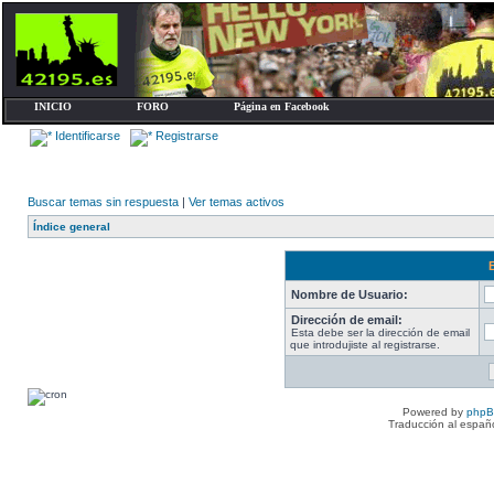
INICIO
FORO
Página en Facebook
Identificarse
Registrarse
Buscar temas sin respuesta
|
Ver temas activos
Índice general
Nombre de Usuario:
Dirección de email:
Esta debe ser la dirección de email
que introdujiste al registrarse.
Powered by
php
Traducción al españ