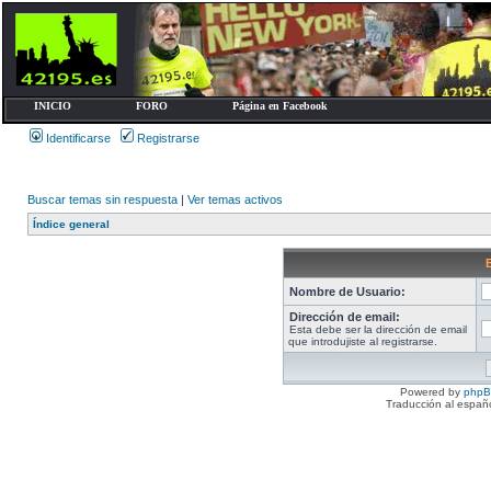
INICIO
FORO
Página en Facebook
Identificarse
Registrarse
Buscar temas sin respuesta
|
Ver temas activos
Índice general
Nombre de Usuario:
Dirección de email:
Esta debe ser la dirección de email
que introdujiste al registrarse.
Powered by
php
Traducción al españ