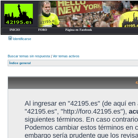
INICIO
FORO
Página en Facebook
Identificarse
Buscar temas sin respuesta
|
Ver temas activos
Índice general
4
Al ingresar en "42195.es" (de aquí en 
"42195.es", "http://foro.42195.es"),
ac
siguientes términos. En caso contrario
Podemos cambiar estos términos en cu
embargo sería prudente que los revis