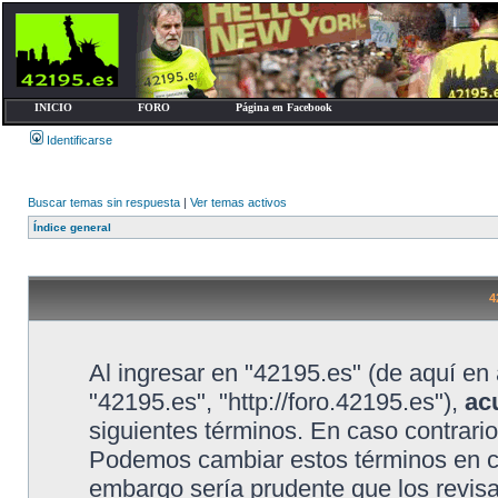
INICIO
FORO
Página en Facebook
Identificarse
Buscar temas sin respuesta
|
Ver temas activos
Índice general
4
Al ingresar en "42195.es" (de aquí en 
"42195.es", "http://foro.42195.es"),
ac
siguientes términos. En caso contrario
Podemos cambiar estos términos en cu
embargo sería prudente que los revis