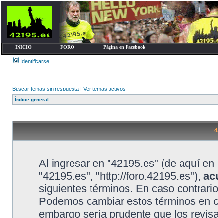
INICIO
FORO
Página en Facebook
Identificarse
Buscar temas sin respuesta
|
Ver temas activos
Índice general
4
Al ingresar en "42195.es" (de aquí en 
"42195.es", "http://foro.42195.es"),
ac
siguientes términos. En caso contrario
Podemos cambiar estos términos en cu
embargo sería prudente que los revis