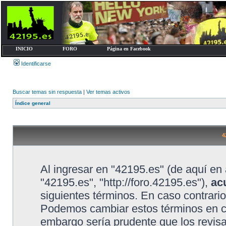
INICIO
FORO
Página en Facebook
Identificarse
Buscar temas sin respuesta
|
Ver temas activos
Índice general
4
Al ingresar en "42195.es" (de aquí en 
"42195.es", "http://foro.42195.es"),
ac
siguientes términos. En caso contrario
Podemos cambiar estos términos en cu
embargo sería prudente que los revis