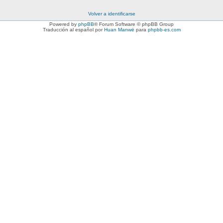
Volver a identificarse
Powered by
phpBB
® Forum Software © phpBB Group
Traducción al español por
Huan Manwë
para
phpbb-es.com