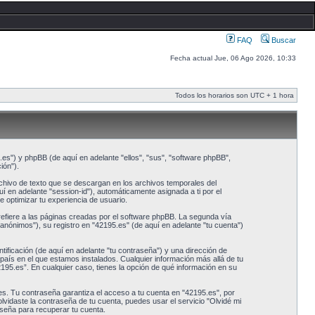
FAQ
Buscar
Fecha actual Jue, 06 Ago 2026, 10:33
Todos los horarios son UTC + 1 hora
.es") y phpBB (de aquí en adelante "ellos", "sus", "software phpBB",
ión").
hivo de texto que se descargan en los archivos temporales del
í en adelante "session-id"), automáticamente asignada a ti por el
 optimizar tu experiencia de usuario.
fiere a las páginas creadas por el software phpBB. La segunda vía
anónimos"), su registro en "42195.es" (de aquí en adelante "tu cuenta")
ificación (de aquí en adelante "tu contraseña") y una dirección de
 país en el que estamos instalados. Cualquier información más allá de tu
42195.es”. En cualquier caso, tienes la opción de qué información en su
s. Tu contraseña garantiza el acceso a tu cuenta en "42195.es", por
vidaste la contraseña de tu cuenta, puedes usar el servicio "Olvidé mi
aseña para recuperar tu cuenta.