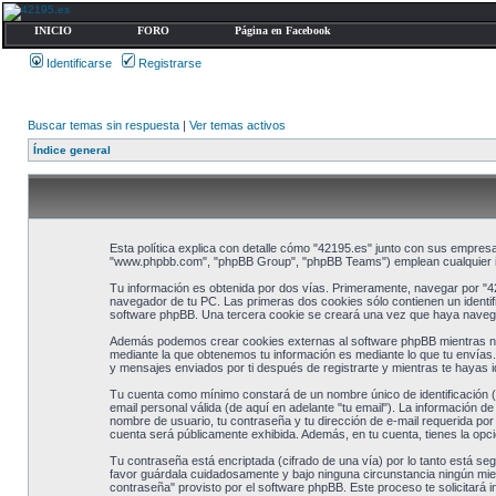
INICIO
FORO
Página en Facebook
Identificarse
Registrarse
Buscar temas sin respuesta
|
Ver temas activos
Índice general
Esta política explica con detalle cómo "42195.es" junto con sus empresas
"www.phpbb.com", "phpBB Group", "phpBB Teams") emplean cualquier info
Tu información es obtenida por dos vías. Primeramente, navegar por "4
navegador de tu PC. Las primeras dos cookies sólo contienen un identifi
software phpBB. Una tercera cookie se creará una vez que haya navegado
Además podemos crear cookies externas al software phpBB mientras nav
mediante la que obtenemos tu información es mediante lo que tu envías.
y mensajes enviados por ti después de registrarte y mientras te hayas i
Tu cuenta como mínimo constará de un nombre único de identificación (d
email personal válida (de aquí en adelante "tu email"). La información d
nombre de usuario, tu contraseña y tu dirección de e-mail requerida por 
cuenta será públicamente exhibida. Además, en tu cuenta, tienes la opc
Tu contraseña está encriptada (cifrado de una vía) por lo tanto está s
favor guárdala cuidadosamente y bajo ninguna circunstancia ningún miemb
contraseña" provisto por el software phpBB. Este proceso te solicitará