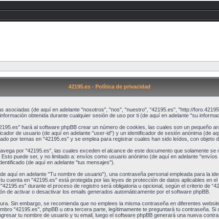
42195.es - Política de privacidad
 asociadas (de aquí en adelante "nosotros", "nos", "nuestro", "42195.es", "http://foro.42195
rmación obtenida durante cualquier sesión de uso por ti (de aquí en adelante "su informac
2195.es" hará al software phpBB crear un número de cookies, las cuales son un pequeño arc
cador de usuario (de aquí en adelante "user-id") y un identificador de sesión anónima (de aqu
 por temas en "42195.es" y se emplea para registrar cuales han sido leídos, con objeto de
ega por "42195.es", las cuales exceden el alcance de este documento que solamente se re
 Esto puede ser, y no limitado a: envíos como usuario anónimo (de aquí en adelante "envíos 
dentificado (de aquí en adelante "tus mensajes").
e aquí en adelante "Tu nombre de usuario"), una contraseña personal empleada para la ident
e tu cuenta en "42195.es" está protegida por las leyes de protección de datos aplicables en el
"42195.es" durante el proceso de registro será obligatoria u opcional, según el criterio de “
ión de activar o desactivar los emails generados automáticamente por el software phpBB.
egura. Sin embargo, se recomienda que no emplees la misma contraseña en diferentes website
ro "42195.es", phpBB u otra tercera parte, legítimamente te preguntará tu contraseña. Si ol
 ingresar tu nombre de usuario y tu email, luego el software phpBB generará una nueva contr