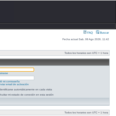
FAQ
Buscar
Fecha actual Sab, 08 Ago 2026, 11:42
Todos los horarios son UTC + 1 hora
strarse
dé mi contraseña
viar email de activación
dentificarse automáticamente en cada visita
cultar mi estado de conexión en esta sesión
Todos los horarios son UTC + 1 hora