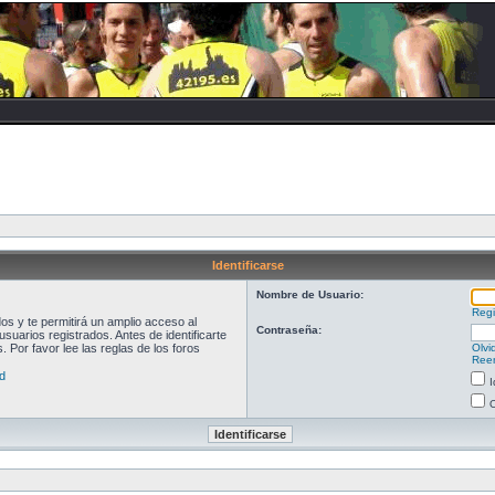
Identificarse
Nombre de Usuario:
Regi
s y te permitirá un amplio acceso al
Contraseña:
suarios registrados. Antes de identificarte
 Por favor lee las reglas de los foros
Olvi
Reen
d
I
O