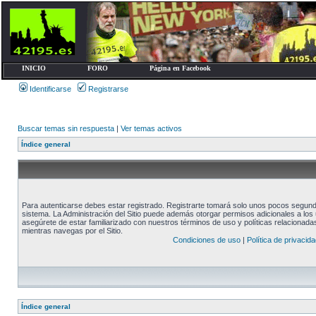
INICIO
FORO
Página en Facebook
Identificarse
Registrarse
Buscar temas sin respuesta
|
Ver temas activos
Índice general
Para autenticarse debes estar registrado. Registrarte tomará solo unos pocos segundo
sistema. La Administración del Sitio puede además otorgar permisos adicionales a los u
asegúrete de estar familiarizado con nuestros términos de uso y políticas relacionadas.
mientras navegas por el Sitio.
Condiciones de uso
|
Política de privacida
Índice general