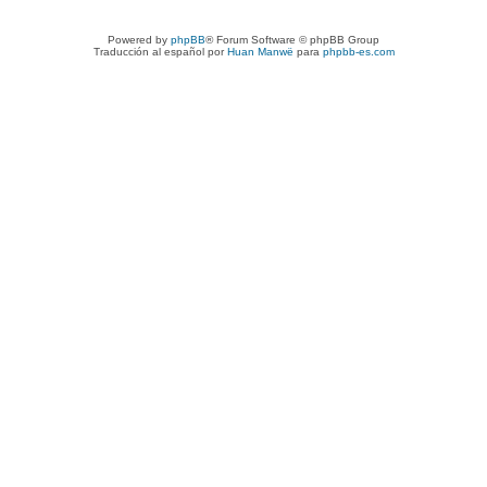
Powered by
phpBB
® Forum Software © phpBB Group
Traducción al español por
Huan Manwë
para
phpbb-es.com