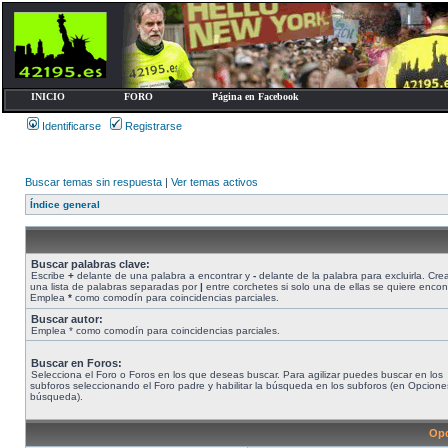
INICIO
FORO
Página en Facebook
Identificarse
Registrarse
Buscar temas sin respuesta
|
Ver temas activos
Índice general
Buscar palabras clave:
Escribe
+
delante de una palabra a encontrar y
-
delante de la palabra para excluirla. Cre
una lista de palabras separadas por
|
entre corchetes si solo una de ellas se quiere encont
Emplea
*
como comodín para coincidencias parciales.
Buscar autor:
Emplea * como comodín para coincidencias parciales.
Buscar en Foros:
Selecciona el Foro o Foros en los que deseas buscar. Para agilizar puedes buscar en los
subforos seleccionando el Foro padre y habilitar la búsqueda en los subforos (en Opcione
búsqueda).
Opc