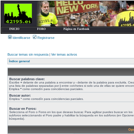
INICIO
FORO
Página en Facebook
Identificarse
Registrarse
Buscar temas sin respuesta
|
Ver temas activos
Índice general
Buscar palabras clave:
Escribe
+
delante de una palabra a encontrar y
-
delante de la palabra para excluirla. Cre
una lista de palabras separadas por
|
entre corchetes si solo una de ellas se quiere encont
Emplea
*
como comodín para coincidencias parciales.
Buscar autor:
Emplea * como comodín para coincidencias parciales.
Buscar en Foros:
Selecciona el Foro o Foros en los que deseas buscar. Para agilizar puedes buscar en los
subforos seleccionando el Foro padre y habilitar la búsqueda en los subforos (en Opcione
búsqueda).
Opc