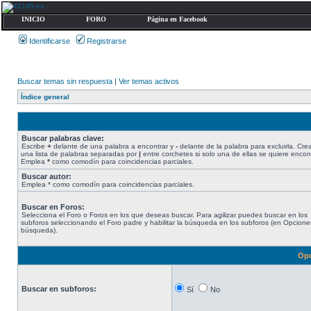
INICIO
FORO
Página en Facebook
Identificarse
Registrarse
Buscar temas sin respuesta
|
Ver temas activos
Índice general
Buscar palabras clave:
Escribe
+
delante de una palabra a encontrar y
-
delante de la palabra para excluirla. Cre
una lista de palabras separadas por
|
entre corchetes si solo una de ellas se quiere encont
Emplea
*
como comodín para coincidencias parciales.
Buscar autor:
Emplea * como comodín para coincidencias parciales.
Buscar en Foros:
Selecciona el Foro o Foros en los que deseas buscar. Para agilizar puedes buscar en los
subforos seleccionando el Foro padre y habilitar la búsqueda en los subforos (en Opcione
búsqueda).
Opc
Buscar en subforos:
Sí
No