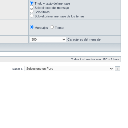
Título y texto del mensaje
Solo el texto del mensaje
Solo títulos
Solo el primer mensaje de los temas
Mensajes
Temas
Caracteres del mensaje
Todos los horarios son UTC + 1 hora
Saltar a: