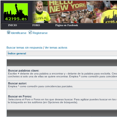
INICIO
FORO
Página en Facebook
Identificarse
Registrarse
Buscar temas sin respuesta
|
Ver temas activos
Índice general
Buscar palabras clave:
Escribe
+
delante de una palabra a encontrar y
-
delante de la palabra para excluirla. Cr
corchetes si solo una de ellas se quiere encontrar. Emplea
*
como comodín para coincidenc
Buscar autor:
Emplea * como comodín para coincidencias parciales.
Buscar en Foros:
Selecciona el Foro o Foros en los que deseas buscar. Para agilizar puedes buscar en los s
la búsqueda en los subforos (en Opciones de búsqueda).