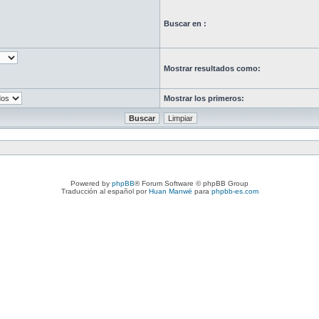
Buscar en :
Mostrar resultados como:
Mostrar los primeros:
Powered by
phpBB
® Forum Software © phpBB Group
Traducción al español por
Huan Manwë
para
phpbb-es.com