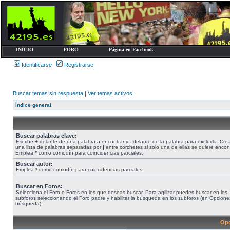
INICIO
FORO
Página en Facebook
Identificarse
Registrarse
Buscar temas sin respuesta
|
Ver temas activos
Índice general
Buscar palabras clave:
Escribe
+
delante de una palabra a encontrar y
-
delante de la palabra para excluirla. Cre
una lista de palabras separadas por
|
entre corchetes si solo una de ellas se quiere encont
Emplea
*
como comodín para coincidencias parciales.
Buscar autor:
Emplea * como comodín para coincidencias parciales.
Buscar en Foros:
Selecciona el Foro o Foros en los que deseas buscar. Para agilizar puedes buscar en los
subforos seleccionando el Foro padre y habilitar la búsqueda en los subforos (en Opcione
búsqueda).
Opc