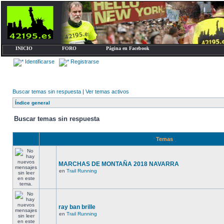
INICIO
FORO
Página en Facebook
Identificarse
Registrarse
Buscar temas sin respuesta
|
Ver temas activos
Índice general
Buscar temas sin respuesta
Temas
MARCHAS DE MONTAÑA 2018 NAVARRA
en
Trail Running
ray ban brille
en
Trail Running