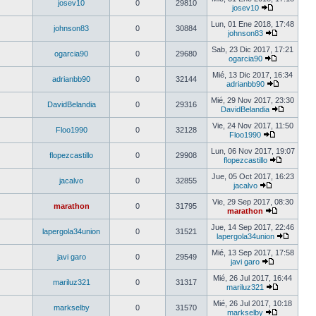
josev10
0
29810
josev10
Lun, 01 Ene 2018, 17:48
johnson83
0
30884
johnson83
Sab, 23 Dic 2017, 17:21
ogarcia90
0
29680
ogarcia90
Mié, 13 Dic 2017, 16:34
adrianbb90
0
32144
adrianbb90
Mié, 29 Nov 2017, 23:30
DavidBelandia
0
29316
DavidBelandia
Vie, 24 Nov 2017, 11:50
Floo1990
0
32128
Floo1990
Lun, 06 Nov 2017, 19:07
flopezcastillo
0
29908
flopezcastillo
Jue, 05 Oct 2017, 16:23
jacalvo
0
32855
jacalvo
Vie, 29 Sep 2017, 08:30
marathon
0
31795
marathon
Jue, 14 Sep 2017, 22:46
lapergola34union
0
31521
lapergola34union
Mié, 13 Sep 2017, 17:58
javi garo
0
29549
javi garo
Mié, 26 Jul 2017, 16:44
mariluz321
0
31317
mariluz321
Mié, 26 Jul 2017, 10:18
markselby
0
31570
markselby