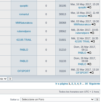
Mar, 16 May 2017, 15:28
quopiki
0
30195
quopiki
Mar, 16 May 2017, 11:48
romartul
0
30913
romartul
Mié, 03 May 2017, 19:30
MMNaturaleza
0
30068
MMNaturaleza
Mié, 26 Abr 2017, 10:05
rubenelpere
0
28562
rubenelpere
Mié, 12 Abr 2017, 16:35
42195 TRAIL
0
31601
42195 TRAIL
Dom, 26 Mar 2017,
PABLO
0
31210
09:11
PABLO
Dom, 26 Mar 2017,
PABLO
0
31133
09:08
PABLO
Mié, 22 Mar 2017, 13:18
OFSPORT
0
31116
OFSPORT
Ir a página
1
,
2
,
3
,
4
,
5
...
16
Siguiente
Todos los horarios son UTC + 1 hora
Saltar a: