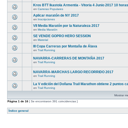
Kros BTT Ikastola Armentia - Vitoria 4 Junio 2017 10 hora
en
Carreras Populares
Aplicar maratón de NY 2017
en
Inscripciones
VII Media Maratón por la Naturaleza 2017
en
Media Maratón
SE VENDE GOPRO HERO SESSION
en
Material
III Copa Carreras por Montaña de Álava
en
Trail Running
NAVARRA-CARRERAS DE MONTAÑA 2017
en
Trail Running
NAVARRA-MARCHAS LARGO RECORRIDO 2017
en
Trail Running
La V edición del Doñana Trail Marathon obtiene 2 puntos ca
en
Trail Running
Mostrar me
Página
1
de
16
[ Se encontraron 391 coincidencias ]
Índice general