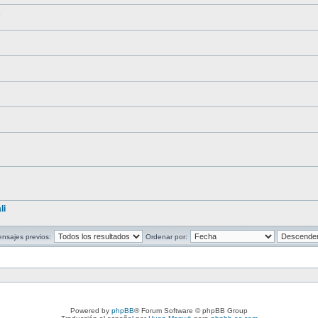
s
li
nsajes previos:
Ordenar por:
Powered by
phpBB
® Forum Software © phpBB Group