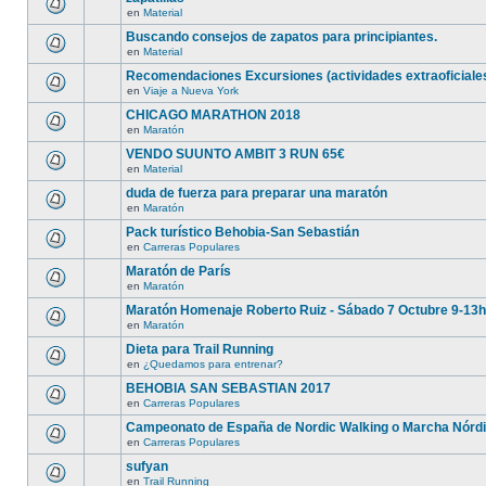
en
Material
Buscando consejos de zapatos para principiantes.
en
Material
Recomendaciones Excursiones (actividades extraoficiale
en
Viaje a Nueva York
CHICAGO MARATHON 2018
en
Maratón
VENDO SUUNTO AMBIT 3 RUN 65€
en
Material
duda de fuerza para preparar una maratón
en
Maratón
Pack turístico Behobia-San Sebastián
en
Carreras Populares
Maratón de París
en
Maratón
Maratón Homenaje Roberto Ruiz - Sábado 7 Octubre 9-13
en
Maratón
Dieta para Trail Running
en
¿Quedamos para entrenar?
BEHOBIA SAN SEBASTIAN 2017
en
Carreras Populares
Campeonato de España de Nordic Walking o Marcha Nórd
en
Carreras Populares
sufyan
en
Trail Running