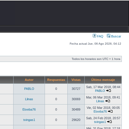
FAQ
Buscar
Fecha actual Jue, 06 Ago 2026, 04:12
Todos los horarios son UTC + 1 hora
Autor
Respuestas
Vistas
Último mensaje
Sab, 17 Mar 2018, 08:44
PABLO
0
30727
PABLO
Mar, 06 Mar 2018, 09:41
Llinas
0
30069
Llinas
Vie, 02 Mar 2018, 00:05
Etxeba76
0
30489
Etxeba76
Sab, 24 Feb 2018, 20:57
txingas1
0
29620
txingas1
Mié, 31 Ene 2018, 17:18