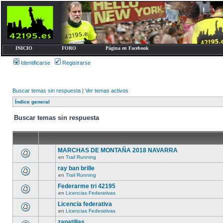
INICIO
FORO
Página en Facebook
Identificarse
Registrarse
Buscar temas sin respuesta
|
Ver temas activos
Índice general
Buscar temas sin respuesta
MARCHAS DE MONTAÑA 2018 NAVARRA
en
Trail Running
ray ban brille
en
Trail Running
Federarme tri 42195
en
Licencias Federativas
Licencia federativa
en
Licencias Federativas
zapatillas