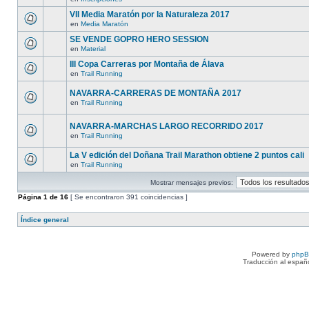
VII Media Maratón por la Naturaleza 2017
en
Media Maratón
SE VENDE GOPRO HERO SESSION
en
Material
III Copa Carreras por Montaña de Álava
en
Trail Running
NAVARRA-CARRERAS DE MONTAÑA 2017
en
Trail Running
NAVARRA-MARCHAS LARGO RECORRIDO 2017
en
Trail Running
La V edición del Doñana Trail Marathon obtiene 2 puntos cali
en
Trail Running
Mostrar mensajes previos:
Página
1
de
16
[ Se encontraron 391 coincidencias ]
Índice general
Powered by
php
Traducción al españ