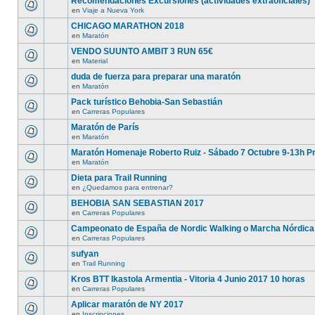
Recomendaciones Excursiones (actividades extraoficiales)
en
Viaje a Nueva York
CHICAGO MARATHON 2018
en
Maratón
VENDO SUUNTO AMBIT 3 RUN 65€
en
Material
duda de fuerza para preparar una maratón
en
Maratón
Pack turístico Behobia-San Sebastián
en
Carreras Populares
Maratón de París
en
Maratón
Maratón Homenaje Roberto Ruiz - Sábado 7 Octubre 9-13h P
en
Maratón
Dieta para Trail Running
en
¿Quedamos para entrenar?
BEHOBIA SAN SEBASTIAN 2017
en
Carreras Populares
Campeonato de España de Nordic Walking o Marcha Nórdica
en
Carreras Populares
sufyan
en
Trail Running
Kros BTT Ikastola Armentia - Vitoria 4 Junio 2017 10 horas
en
Carreras Populares
Aplicar maratón de NY 2017
en
Inscripciones