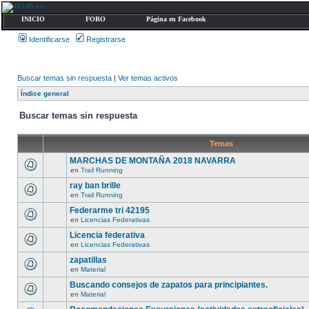
INICIO
FORO
Página en Facebook
Identificarse
Registrarse
Buscar temas sin respuesta
|
Ver temas activos
Índice general
Buscar temas sin respuesta
Temas
MARCHAS DE MONTAÑA 2018 NAVARRA
en
Trail Running
ray ban brille
en
Trail Running
Federarme tri 42195
en
Licencias Federativas
Licencia federativa
en
Licencias Federativas
zapatillas
en
Material
Buscando consejos de zapatos para principiantes.
en
Material