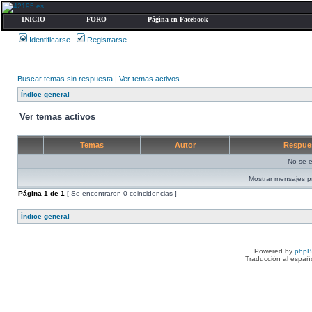
INICIO
FORO
Página en Facebook
Identificarse
Registrarse
Buscar temas sin respuesta
|
Ver temas activos
Índice general
Ver temas activos
Temas
Autor
Respue
No se e
Mostrar mensajes p
Página
1
de
1
[ Se encontraron 0 coincidencias ]
Índice general
Powered by
php
Traducción al españ