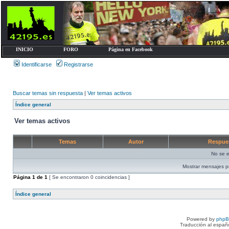
INICIO
FORO
Página en Facebook
Identificarse
Registrarse
Buscar temas sin respuesta
|
Ver temas activos
Índice general
Ver temas activos
Temas
Autor
Respue
No se e
Mostrar mensajes p
Página
1
de
1
[ Se encontraron 0 coincidencias ]
Índice general
Powered by
php
Traducción al españ