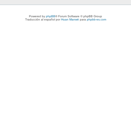
Powered by
phpBB
® Forum Software © phpBB Group
Traducción al español por
Huan Manwë
para
phpbb-es.com