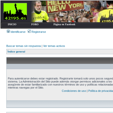
INICIO
FORO
Página en Facebook
Identificarse
Registrarse
Buscar temas sin respuesta
|
Ver temas activos
Índice general
Para autenticarse debes estar registrado. Registrarte tomará solo unos pocos segundo
sistema. La Administración del Sitio puede además otorgar permisos adicionales a los u
asegúrete de estar familiarizado con nuestros términos de uso y políticas relacionadas.
mientras navegas por el Sitio.
Condiciones de uso
|
Política de privacida