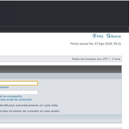
FAQ
Buscar
Fecha actual Vie, 07 Ago 2026, 06:11
Todos los horarios son UTC + 1 hora
strarse
dé mi contraseña
viar email de activación
dentificarse automáticamente en cada visita
cultar mi estado de conexión en esta sesión