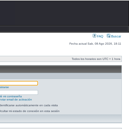
FAQ
Buscar
Fecha actual Sab, 08 Ago 2026, 18:11
Todos los horarios son UTC + 1 hora
strarse
dé mi contraseña
viar email de activación
dentificarse automáticamente en cada visita
cultar mi estado de conexión en esta sesión