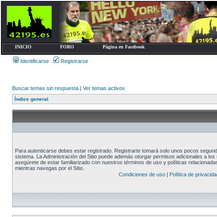
INICIO
FORO
Página en Facebook
Identificarse
Registrarse
Buscar temas sin respuesta
|
Ver temas activos
Índice general
Para autenticarse debes estar registrado. Registrarte tomará solo unos pocos segundo
sistema. La Administración del Sitio puede además otorgar permisos adicionales a los u
asegúrete de estar familiarizado con nuestros términos de uso y políticas relacionadas.
mientras navegas por el Sitio.
Condiciones de uso
|
Política de privacida