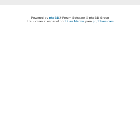
Powered by
phpBB
® Forum Software © phpBB Group
Traducción al español por
Huan Manwë
para
phpbb-es.com