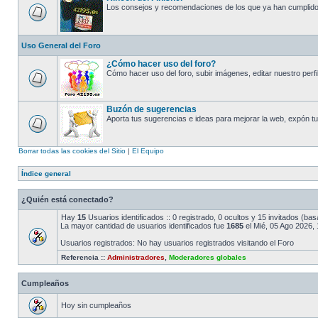
Los consejos y recomendaciones de los que ya han cumplido 
Uso General del Foro
¿Cómo hacer uso del foro?
Cómo hacer uso del foro, subir imágenes, editar nuestro perfil,
Buzón de sugerencias
Aporta tus sugerencias e ideas para mejorar la web, expón tus
Borrar todas las cookies del Sitio
|
El Equipo
Índice general
¿Quién está conectado?
Hay
15
Usuarios identificados :: 0 registrado, 0 ocultos y 15 invitados (ba
La mayor cantidad de usuarios identificados fue
1685
el Mié, 05 Ago 2026, 
Usuarios registrados: No hay usuarios registrados visitando el Foro
Referencia ::
Administradores
,
Moderadores globales
Cumpleaños
Hoy sin cumpleaños