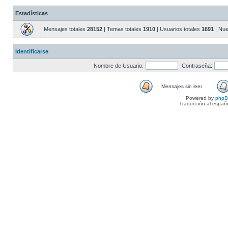
Estadísticas
Mensajes totales
28152
| Temas totales
1910
| Usuarios totales
1691
| Nue
Identificarse
Nombre de Usuario:
Contraseña:
Mensajes sin leer
Powered by
php
Traducción al españ