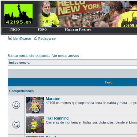
INICIO
FORO
Página en Facebook
Identificarse
Registrarse
Buscar temas sin respuesta
|
Ver temas activos
Índice general
Foro
Competiciones
Maratón
42195.es metros que separan la línea de salida y meta. La prue
Trail Running
Carreras de montaña en todas sus distancias, desde el kilómetro