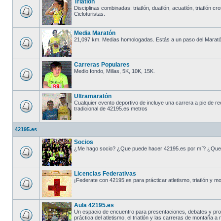
Triatlón
Disciplinas combinadas: triatlón, duatlón, acuatlón, triatlón cro
Cicloturistas.
Media Maratón
21,097 km. Medias homologadas. Estás a un paso del Marató
Carreras Populares
Medio fondo, Millas, 5K, 10K, 15K.
Ultramaratón
Cualquier evento deportivo de incluye una carrera a pie de r
tradicional de 42195.es metros
42195.es
Socios
¿Me hago socio? ¿Que puede hacer 42195.es por mí? ¿Que
Licencias Federativas
¡Federate con 42195.es para prácticar atletismo, triatlón y m
Aula 42195.es
Un espacio de encuentro para presentaciones, debates y pr
práctica del atletismo, el triatlón y las carreras de montaña a n