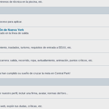
trenos de técnica en la piscina, etc.
oceso para aplicar.
tón de Nueva York
do en la línea de salida
jamiento, traslados, turismo, requisitos de entrada a EEUU, etc.
rrera: salida, recorrido, ropa, avituallamiento, animación, puntos críticos, etc.
 han cumplido su sueño de cruzar la meta en Central Park!
nuestro perfil, incluir una firma, avatar, normas del foro...
 web, expón tus dudas, críticas, etc.