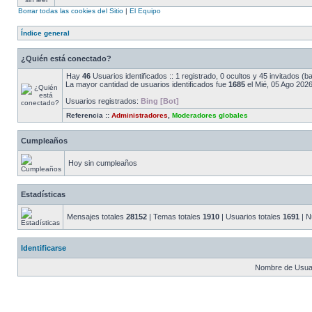
Borrar todas las cookies del Sitio
|
El Equipo
Índice general
¿Quién está conectado?
Hay
46
Usuarios identificados :: 1 registrado, 0 ocultos y 45 invitados (
La mayor cantidad de usuarios identificados fue
1685
el Mié, 05 Ago 2026
Usuarios registrados:
Bing [Bot]
Referencia ::
Administradores
,
Moderadores globales
Cumpleaños
Hoy sin cumpleaños
Estadísticas
Mensajes totales
28152
| Temas totales
1910
| Usuarios totales
1691
| N
Identificarse
Nombre de Usuar