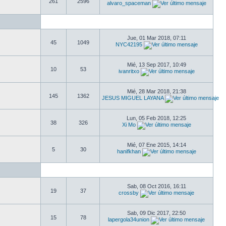
261
2596
alvaro_spaceman
Jue, 01 Mar 2018, 07:11
45
1049
NYC42195
Mié, 13 Sep 2017, 10:49
10
53
ivanritxo
Mié, 28 Mar 2018, 21:38
145
1362
JESUS MIGUEL LAYANA
Lun, 05 Feb 2018, 12:25
38
326
Xi Mo
Mié, 07 Ene 2015, 14:14
5
30
hanifkhan
Sab, 08 Oct 2016, 16:11
19
37
crossby
Sab, 09 Dic 2017, 22:50
15
78
lapergola34union