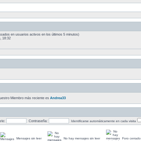
basados en usuarios activos en los últimos 5 minutos)
, 18:32
uestro Miembro más reciente es
Andrea33
io:
Contraseña:
Identificarse automáticamente en cada visita
Mensajes sin leer
No hay mensajes sin leer
Foro cerrado