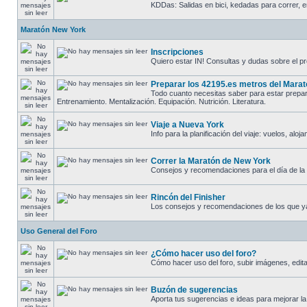
KDDas: Salidas en bici, kedadas para correr, en
Maratón New York
Inscripciones
Quiero estar IN! Consultas y dudas sobre el pr
Preparar los 42195.es metros del Mara
Todo cuanto necesitas saber para estar prepara
Entrenamiento. Mentalización. Equipación. Nutrición. Literatura.
Viaje a Nueva York
Info para la planificación del viaje: vuelos, alo
Correr la Maratón de New York
Consejos y recomendaciones para el día de la ca
Rincón del Finisher
Los consejos y recomendaciones de los que ya
Uso General del Foro
¿Cómo hacer uso del foro?
Cómo hacer uso del foro, subir imágenes, editar 
Buzón de sugerencias
Aporta tus sugerencias e ideas para mejorar la