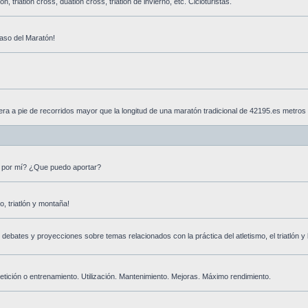
n, triatlón cross, duatlón cross, triatlón de invierno, etc. Cicloturistas.
aso del Maratón!
era a pie de recorridos mayor que la longitud de una maratón tradicional de 42195.es metros
 por mí? ¿Que puedo aportar?
, triatlón y montaña!
ebates y proyecciones sobre temas relacionados con la práctica del atletismo, el triatlón y 
tición o entrenamiento. Utilización. Mantenimiento. Mejoras. Máximo rendimiento.