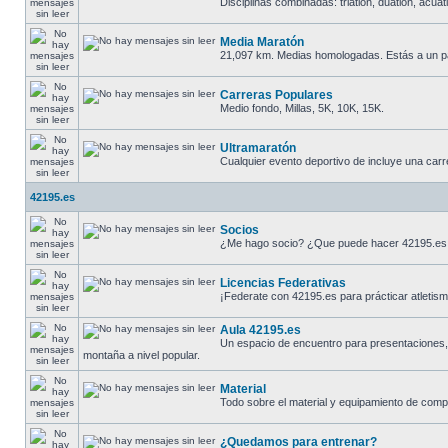
Disciplinas combinadas: triatlón, duatlón, acuatló
Media Maratón
21,097 km. Medias homologadas. Estás a un p
Carreras Populares
Medio fondo, Millas, 5K, 10K, 15K.
Ultramaratón
Cualquier evento deportivo de incluye una carr
42195.es
Socios
¿Me hago socio? ¿Que puede hacer 42195.es
Licencias Federativas
¡Federate con 42195.es para prácticar atletismo
Aula 42195.es
Un espacio de encuentro para presentaciones, d
montaña a nivel popular.
Material
Todo sobre el material y equipamiento de compe
¿Quedamos para entrenar?