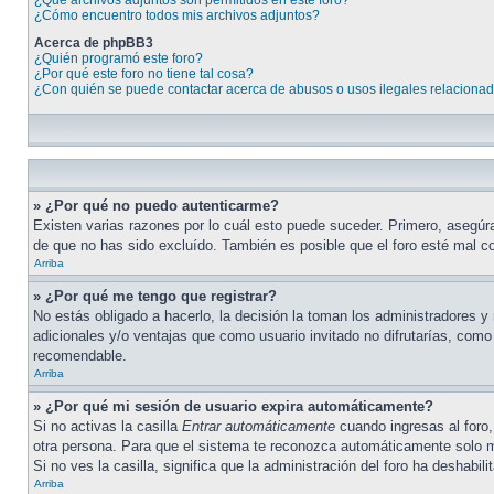
¿Qué archivos adjuntos son permitidos en este foro?
¿Cómo encuentro todos mis archivos adjuntos?
Acerca de phpBB3
¿Quién programó este foro?
¿Por qué este foro no tiene tal cosa?
¿Con quién se puede contactar acerca de abusos o usos ilegales relacionad
» ¿Por qué no puedo autenticarme?
Existen varias razones por lo cuál esto puede suceder. Primero, asegúr
de que no has sido excluído. También es posible que el foro esté mal co
Arriba
» ¿Por qué me tengo que registrar?
No estás obligado a hacerlo, la decisión la toman los administradores 
adicionales y/o ventajas que como usuario invitado no difrutarías, com
recomendable.
Arriba
» ¿Por qué mi sesión de usuario expira automáticamente?
Si no activas la casilla
Entrar automáticamente
cuando ingresas al foro,
otra persona. Para que el sistema te reconozca automáticamente solo mar
Si no ves la casilla, significa que la administración del foro ha deshabili
Arriba