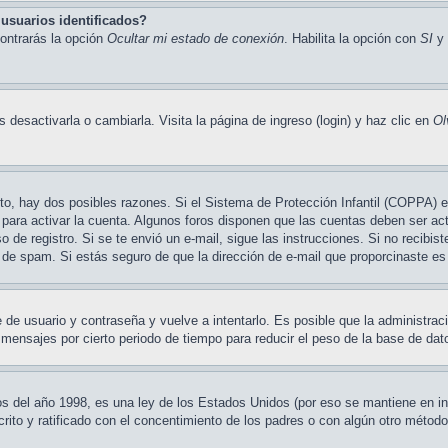
usuarios identificados?
contrarás la opción
Ocultar mi estado de conexión
. Habilita la opción con
SI
y 
desactivarla o cambiarla. Visita la página de ingreso (login) y haz clic en
Ol
cto, hay dos posibles razones. Si el Sistema de Protección Infantil (COPPA) e
para activar la cuenta. Algunos foros disponen que las cuentas deben ser ac
eso de registro. Si se te envió un e-mail, sigue las instrucciones. Si no recibi
ro de spam. Si estás seguro de que la dirección de e-mail que proporcinaste e
e de usuario y contraseña y vuelve a intentarlo. Es posible que la administra
nsajes por cierto periodo de tiempo para reducir el peso de la base de datos
el año 1998, es una ley de los Estados Unidos (por eso se mantiene en inglés
crito y ratificado con el concentimiento de los padres o con algún otro métod