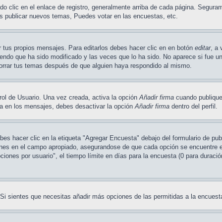
o clic en el enlace de registro, generalmente arriba de cada página. Seguram
es publicar nuevos temas, Puedes votar en las encuestas, etc.
 tus propios mensajes. Para editarlos debes hacer clic en en botón
editar
, a 
endo que ha sido modificado y las veces que lo ha sido. No aparece si fue un
orrar tus temas después de que alguien haya respondido al mismo.
rol de Usuario. Una vez creada, activa la opción
Añadir firma
cuando publique
rla en los mensajes, debes desactivar la opción
Añadir firma
dentro del perfil.
s hacer clic en la etiqueta "Agregar Encuesta" debajo del formulario de publi
ones en el campo apropiado, asegurandose de que cada opción se encuentre en 
ones por usuario", el tiempo límite en días para la encuesta (0 para duración 
. Si sientes que necesitas añadir más opciones de las permitidas a la encuest