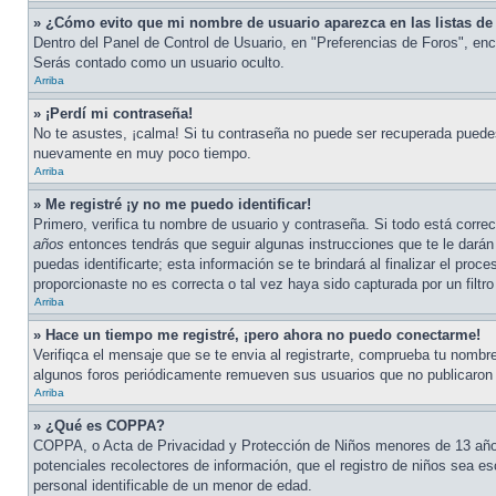
» ¿Cómo evito que mi nombre de usuario aparezca en las listas de 
Dentro del Panel de Control de Usuario, en "Preferencias de Foros", en
Serás contado como un usuario oculto.
Arriba
» ¡Perdí mi contraseña!
No te asustes, ¡calma! Si tu contraseña no puede ser recuperada puedes 
nuevamente en muy poco tiempo.
Arriba
» Me registré ¡y no me puedo identificar!
Primero, verifica tu nombre de usuario y contraseña. Si todo está corre
años
entonces tendrás que seguir algunas instrucciones que te le darán 
puedas identificarte; esta información se te brindará al finalizar el proc
proporcionaste no es correcta o tal vez haya sido capturada por un filt
Arriba
» Hace un tiempo me registré, ¡pero ahora no puedo conectarme!
Verifiqca el mensaje que se te envia al registrarte, comprueba tu nombr
algunos foros periódicamente remueven sus usuarios que no publicaron me
Arriba
» ¿Qué es COPPA?
COPPA, o Acta de Privacidad y Protección de Niños menores de 13 años d
potenciales recolectores de información, que el registro de niños sea es
personal identificable de un menor de edad.