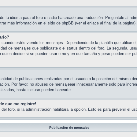
e tu idioma para el foro o nadie ha creado una traducción. Preguntale al admi
rar más información en el sitio de phpBB (ver el enlace al final de la página).
ario?
ndo estés viendo los mensajes. Dependiendo de la plantilla que utilice el fo
ntidad de mensajes que publicaste o el status dentro del foro. La segunda, 
n quien decide si se pueden usar o no y en que tamaño y peso pueden ser pub
ntidad de publicaciones realizadas por el usuario o la posición del mismo de
ación. Por favor, no abuses de mensajeear innecesariamente solo para increm
alizadas, hasta incluso pueden banearte.
de que me registre!
del foro, si la administración habilitara la opción. Esto es para prevenir el 
Publicación de mensajes