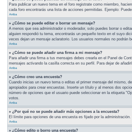
Para publicar un nuevo tema en el foro registrate como miembro, haciend
cada foro encontrarás una lista de acciones permitidas. Ejemplo: Pued
Arriba
» ¿Cómo se puede editar o borrar un mensaje?
A menos que sea administrador o moderador, solo puedes borrar o editar
alguien respondió tu tema, encontrarás un pequeño texto en el suyo dici
veces dejan un mensaje aclaratorio. Los usuarios normales no podrán b
Arriba
» ¿Cómo se puede añadir una firma a mi mensaje?
Para añadir una firma a tus mensajes debes crearla en el Panel de Cont
mensajes activando la casilla correcta en su perfil. Para dejar de añadi
Arriba
» ¿Cómo creo una encuesta?
Cuando inicias un nuevo tema o editas el primer mensaje del mismo, debe
apropiados para crear encuestas. Inserte un título y al menos dos opci
número de opciones que el usuario puede seleccionar en la etiqueta "Opci
votos.
Arriba
» ¿Por qué no se puede añadir más opciones a la encuesta?
El límite para opciones de una encuesta es fijado por la administración
Arriba
» ¿Cómo edito o borro una encuesta?